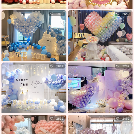
1909
2650
1987
2207
2852
2462