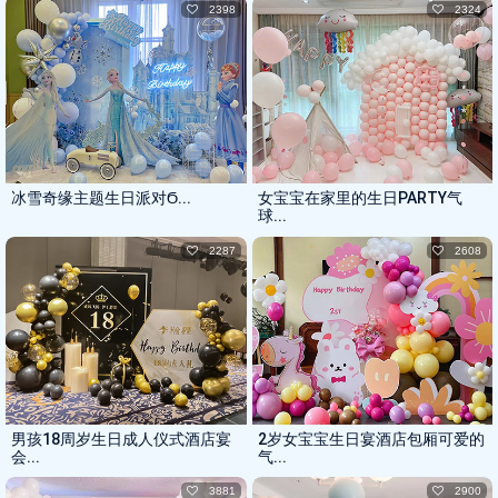
2398
2324
冰雪奇缘主题生日派对ϭ...
女宝宝在家里的生日PARTY气
球...
2287
2608
男孩18周岁生日成人仪式酒店宴
2岁女宝宝生日宴酒店包厢可爱的
会...
气...
3881
2900