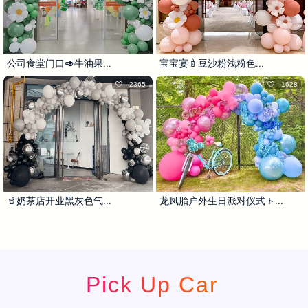
公司食堂门口🥑牛油果...
宝宝宴🍼豆沙粉浅粉色...
2365
1628
🥤奶茶店开业黑灰色气...
龙凤胎户外生日派对仪式ㇳ...
Pick Up Car