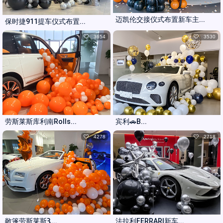
迈凯伦交接仪式布置新车主...
保时捷911提车仪式布置...
3654
3530
劳斯莱斯库利南Rolls...
宾利🚗B...
4278
2718
敞篷劳斯莱斯Ԇ...
法拉利FERRARI新车...