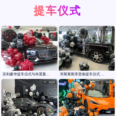
提车仪式
5405
4833
宾利豪华提车仪式与布置案...
劳斯莱斯库里南提车仪式 ...
2658
6505