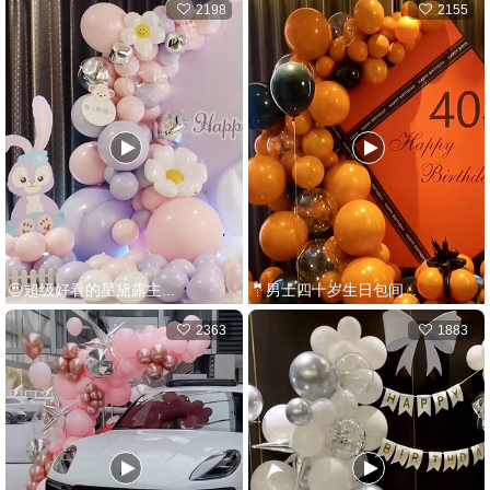
2198
2155
😍超级好看的星黛露主...
🤵男士四十岁生日包间...
2363
1883