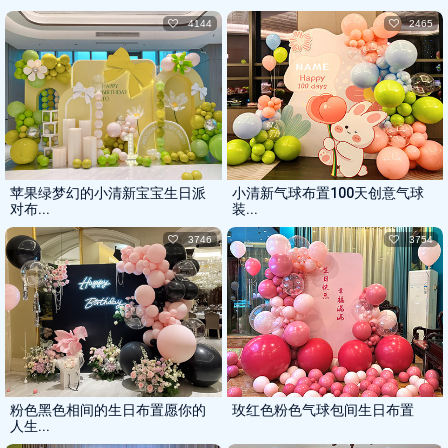
4144
2465
苹果绿梦幻的小清新宝宝生日派
小清新气球布置100天创意气球
对布...
装...
3746
3754
粉色黑色相间的生日布置愿你的
玫红色粉色气球包间生日布置
人生...