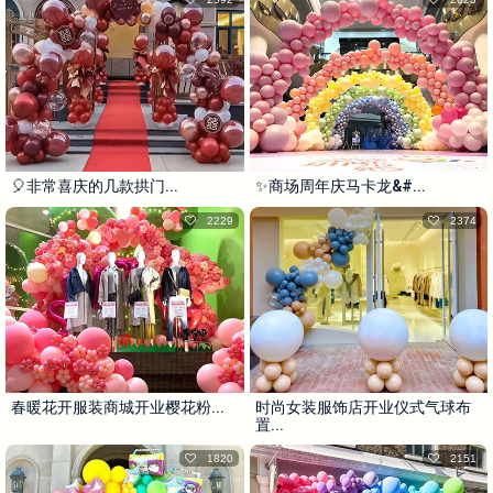
🎈非常喜庆的几款拱门...
✨商场周年庆马卡龙&#...
2229
2374
春暖花开服装商城开业樱花粉...
时尚女装服饰店开业仪式气球布
置...
1820
2151