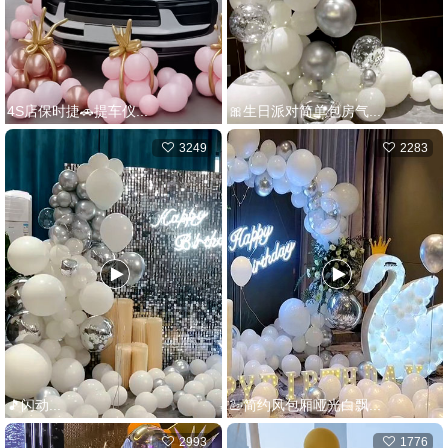
4S店保时捷🚗提车仪...
🎀生日派对简单包房气...
3249
2283
🎵‍闪动...
🦢简约风包厢哑光白飘...
2993
1776