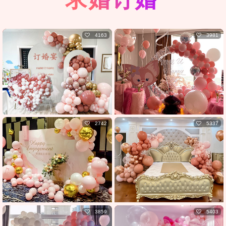
4163
3981
2742
5337
3859
5403