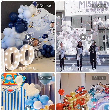
2209
2872
🎉男宝宝一百天的宇航...
💄美容护肤中心开业仪...
2093
1971