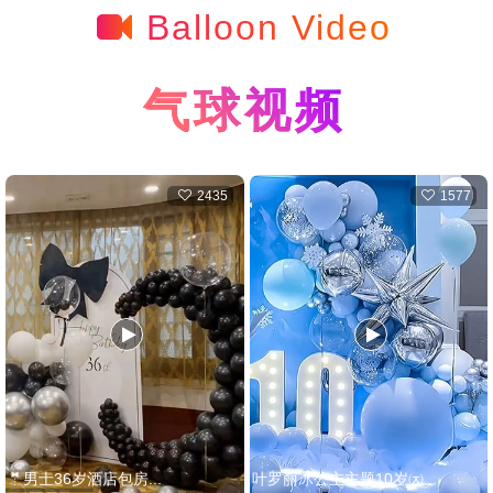
Balloon Video
气球视频
2435
1577
🤵男士36岁酒店包房...
叶罗丽冰公主主题10岁㈈...