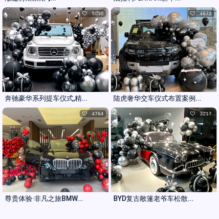
5030
4672
奔驰豪华系列提车仪式,精...
陆虎奢华交车仪式布置案例...
4764
3217
尊贵体验·非凡之旅BMW...
BYD复古敞篷老爷车松散...