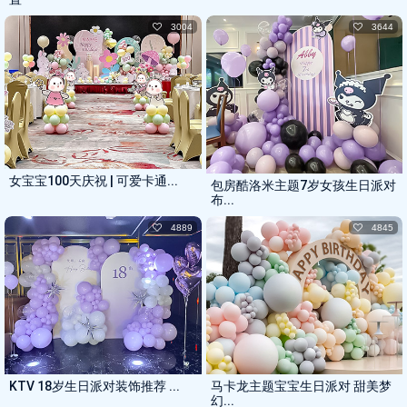
3004
3644
女宝宝100天庆祝 | 可爱卡通...
包房酷洛米主题7岁女孩生日派对
布...
4889
4845
KTV 18岁生日派对装饰推荐 ...
马卡龙主题宝宝生日派对 甜美梦
幻...