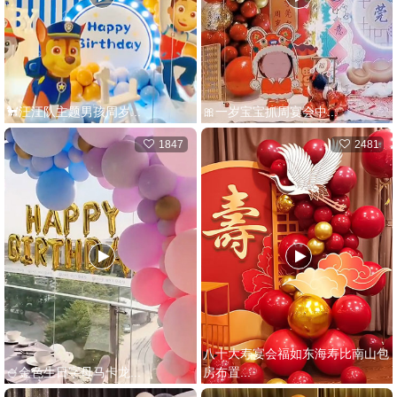
🐩汪汪队主题男孩周岁...
🎀一岁宝宝抓周宴会中...
1847
2481
八十大寿宴会福如东海寿比南山包
🍧金色生日字母马卡龙...
房布置...