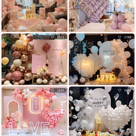
1813
2766
1645
2462