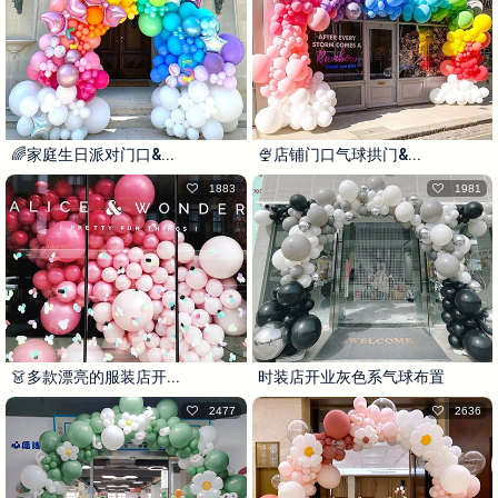
🌈家庭生日派对门口&...
🍨店铺门口气球拱门&...
1883
1981
👗多款漂亮的服装店开...
时装店开业灰色系气球布置
2477
2636