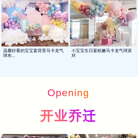
温馨好看的宝宝宴背景马卡龙气
小宝宝生日宴粉嫩马卡龙气球派
球布...
对
Opening
开业乔迁
2592
2623