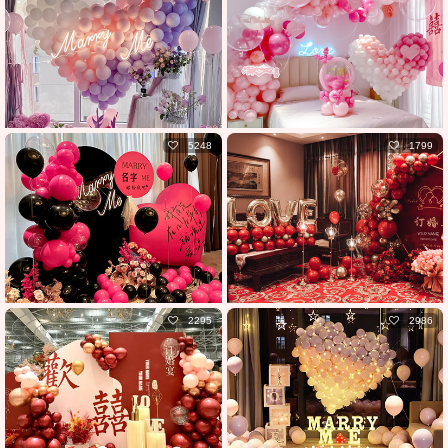
5248
1799
2295
2986