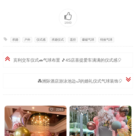
1640
求婚
,
户外
,
仪式感
,
求婚仪式
,
遥控
,
爆破气球
,
特效气球
宾利交车仪式🚗气球布置 🎵4S店喜提爱车满满的仪式感🎈
💑洲际酒店游泳池边🛁的婚礼仪式气球装饰🎈
2263
1475