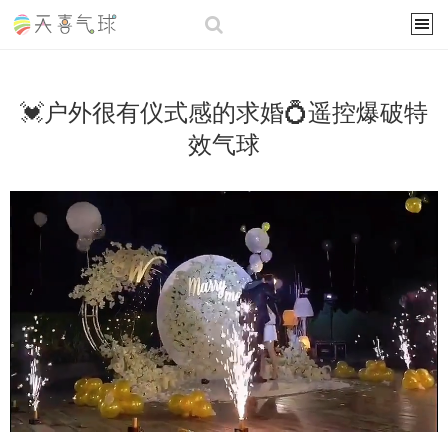
💓户外很有仪式感的求婚💍遥控爆破特
效气球