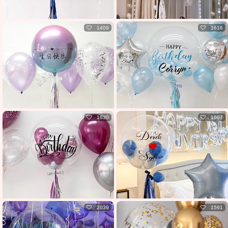
1409
1616
1630
1607
2039
1591