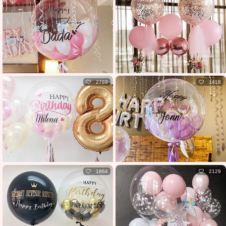
2789
1418
1864
2129