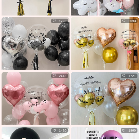
1722
2093
2413
1721
1470
1860