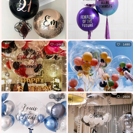
1441
1480
1731
2606