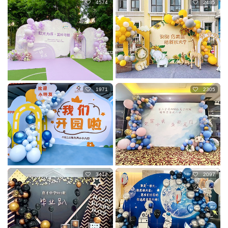
4574
2485
1971
2305
3412
2097