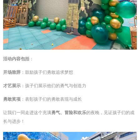
活动内容包括
：
开场致辞
：鼓励孩子们勇敢追求梦想
才艺展示
：孩子们展示他们的勇气与创造力
勇敢奖项
：表彰孩子们的勇敢表现与成长
让我们一同走进这个充满
勇气、冒险和欢乐
的夜晚，见证孩子们的成
长与进步！