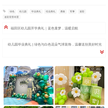
绿色
,
幼儿园
,
毕业典礼
,
结业典礼
,
勇敢
,
军事
,
迷彩
,
迷彩背景布置
福田区幼儿园开学典礼｜蓝色童梦，温暖启航
幼儿园毕业典礼 | 绿色与白色花朵气球装饰，温馨送别美好时光
3307
4522