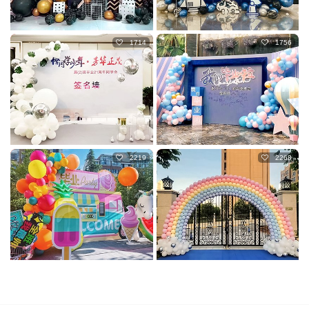
1714
1756
2219
2268